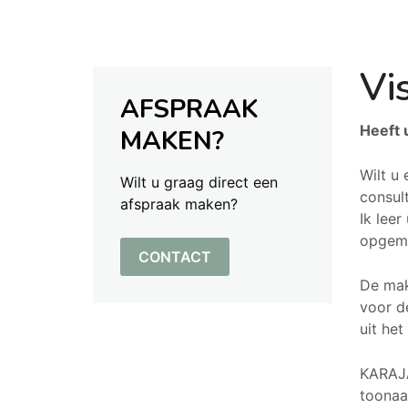
Vi
AFSPRAAK
Heeft 
MAKEN?
Wilt u
Wilt u graag direct een
consult
afspraak maken?
Ik leer
opgema
CONTACT
De mak
voor de
uit he
KARAJA
toonaa