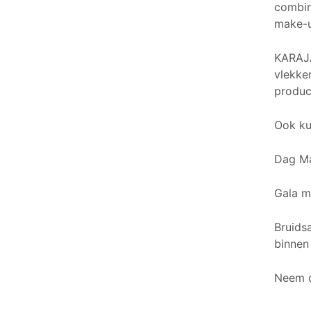
combine
make-u
KARAJA 
vlekke
product
Ook ku
Dag M
Gala 
Bruids
binnen
Neem c